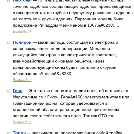
Партоны
— (от англ. part часть) элементарные частицы,
63
точечноподобные составляющие адронов, проявляющиеся
в экспериментах по глубоко неупругому рассеянию адронов
на лептонах и других адронах. Партонная модель была
предложена Ричардом Фейнманом в 1967.&#8230; …
Википедия
Полярон
— квазичастица, состоящая из электрона и
64
сопровождающего поля поляризации. Медленно
движущийся электрон в диэлектрическом кристалле,
взаимодействующий с ионами решётки, через
дальнодействующие силы будет постоянно окружён
областью решёточной&#8230; …
Википедия
Геон
— Эта статья о понятии теории поля; об источнике в
65
Иерусалиме см.: Гихон. Геон&#160; электромагнитная или
гравитационная волна, которая удерживается в
ограниченной области гравитационным притяжением
энергии своего собственного поля. Так как ОТО это …
Википедия
Трион
— квазичастица, представляющая собой тройку
66