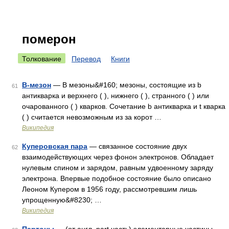
померон
Толкование
Перевод
Книги
B-мезон
— B мезоны&#160; мезоны, состоящие из b
61
антикварка и верхнего ( ), нижнего ( ), странного ( ) или
очарованного ( ) кварков. Сочетание b антикварка и t кварка
( ) считается невозможным из за корот …
Википедия
Куперовская пара
— связанное состояние двух
62
взаимодействующих через фонон электронов. Обладает
нулевым спином и зарядом, равным удвоенному заряду
электрона. Впервые подобное состояние было описано
Леоном Купером в 1956 году, рассмотревшим лишь
упрощенную&#8230; …
Википедия