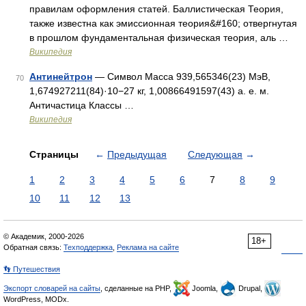
правилам оформления статей. Баллистическая Теория,
также известна как эмиссионная теория&#160; отвергнутая
в прошлом фундаментальная физическая теория, аль …
Википедия
Антинейтрон
— Символ Масса 939,565346(23) МэВ,
70
1,674927211(84)·10−27 кг, 1,00866491597(43) а. е. м.
Античастица Классы …
Википедия
Страницы
←
Предыдущая
Следующая
→
1
2
3
4
5
6
7
8
9
10
11
12
13
© Академик, 2000-2026
18+
Обратная связь:
Техподдержка
,
Реклама на сайте
👣 Путешествия
Экспорт словарей на сайты
, сделанные на PHP,
Joomla,
Drupal,
WordPress, MODx.