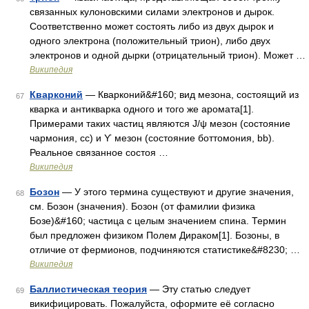
связанных кулоновскими силами электронов и дырок.
Соответственно может состоять либо из двух дырок и
одного электрона (положительный трион), либо двух
электронов и одной дырки (отрицательный трион). Может …
Википедия
Кварконий
— Кварконий&#160; вид мезона, состоящий из
67
кварка и антикварка одного и того же аромата[1].
Примерами таких частиц являются J/ψ мезон (состояние
чармония, cc) и ϒ мезон (состояние боттомония, bb).
Реальное связанное состоя …
Википедия
Бозон
— У этого термина существуют и другие значения,
68
см. Бозон (значения). Бозон (от фамилии физика
Бозе)&#160; частица с целым значением спина. Термин
был предложен физиком Полем Дираком[1]. Бозоны, в
отличие от фермионов, подчиняются статистике&#8230; …
Википедия
Баллистическая теория
— Эту статью следует
69
викифицировать. Пожалуйста, оформите её согласно